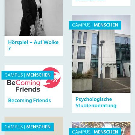
CAMPUS
|
MENSCHEN
Hörspiel – Auf Wolke
7
CAMPUS
|
MENSCHEN
Psychologische
Becoming Friends
Studienberatung
CAMPUS
|
MENSCHEN
CAMPUS
|
MENSCHEN