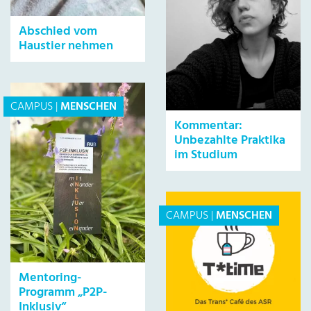
Abschied vom
Haustier nehmen
CAMPUS
|
MENSCHEN
Kommentar:
Unbezahlte Praktika
im Studium
CAMPUS
|
MENSCHEN
Mentoring-
Programm „P2P-
Inklusiv“