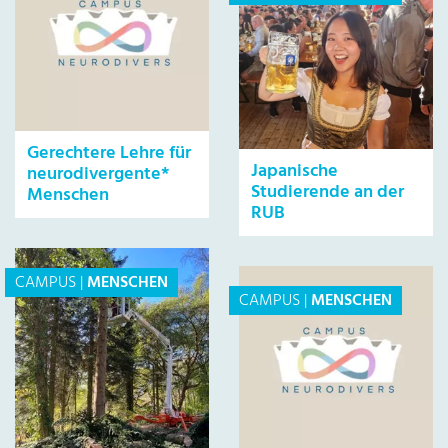
Gerechtere Lehre für
Japanische
neurodivergente*
Studierende an der
Menschen
RUB
CAMPUS
|
MENSCHEN
CAMPUS
|
MENSCHEN