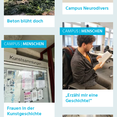
Campus Neurodivers
Beton blüht doch
CAMPUS
|
MENSCHEN
CAMPUS
|
MENSCHEN
„Erzähl mir eine
Geschichte!“
Frauen in der
Kunstgeschichte