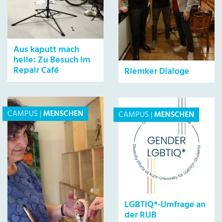
Aus kaputt mach
heile: Zu Besuch im
Repair Café
Riemker Dialoge
CAMPUS
|
MENSCHEN
CAMPUS
|
MENSCHEN
LGBTIQ*-Umfrage an
der RUB