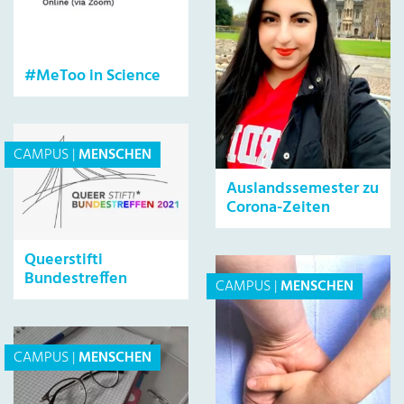
#MeToo in Science
CAMPUS
|
MENSCHEN
Auslandssemester zu
Corona-Zeiten
Queerstifti
Bundestreffen
CAMPUS
|
MENSCHEN
CAMPUS
|
MENSCHEN