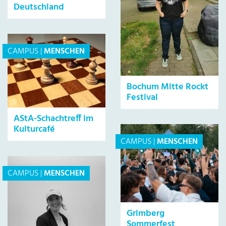
Deutschland
CAMPUS
|
MENSCHEN
Bochum Mitte Rockt
Festival
AStA-Schachtreff im
Kulturcafé
CAMPUS
|
MENSCHEN
CAMPUS
|
MENSCHEN
Grimberg
Sommerfest