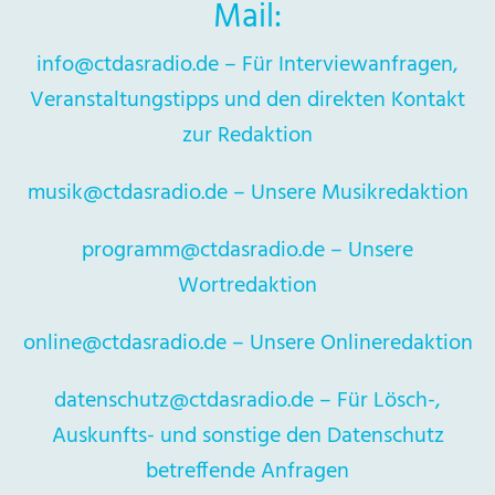
Mail:
info
@ct
das
radio.de – Für Interviewanfragen,
Veranstaltungstipps und den direkten Kontakt
zur Redaktion
mu
sik@ct
das
radio.de – Unsere Musikredaktion
progr
amm@ctdasr
adio.de – Unsere
Wortredaktion
onl
ine@ct
dasradio.de – Unsere Onlineredaktion
datenschutz@ctdasradio.de – Für Lösch-,
Auskunfts- und sonstige den Datenschutz
betreffende Anfragen