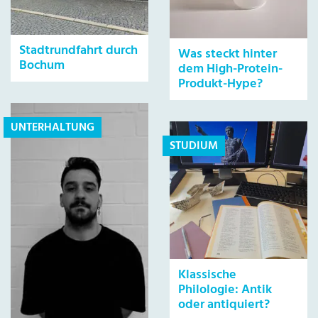
Stadtrundfahrt durch
Was steckt hinter
Bochum
dem High-Protein-
Produkt-Hype?
UNTERHALTUNG
STUDIUM
Klassische
Philologie: Antik
oder antiquiert?