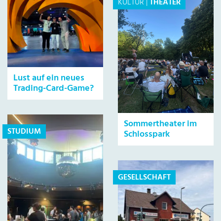
KULTUR
|
THEATER
Lust auf ein neues
Trading-Card-Game?
Sommertheater im
STUDIUM
Schlosspark
GESELLSCHAFT