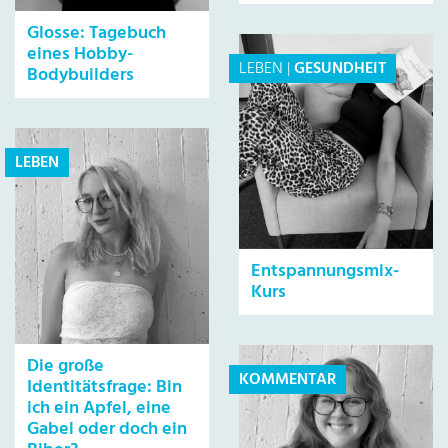
Glosse: Tagebuch
eines Hobby-
LEBEN
|
GESUNDHEIT
Bodybuilders
LEBEN
Entspannungsmix-
Kurs
Die große
KOMMENTAR
Identitätsfrage: Bin
ich ein Apfel, eine
Gabel oder doch ein