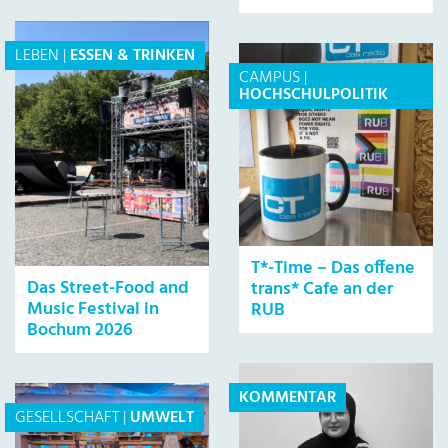
LEBEN
|
ESSEN & TRINKEN
CAMPUS
|
HOCHSCHULPOLITIK
T*-Time – Das offene
Das Street-Food and
trans* Cafe an der
Music Festival in
RUB
Bochum 2026
KOMMENTAR
GESELLSCHAFT
|
UMWELT