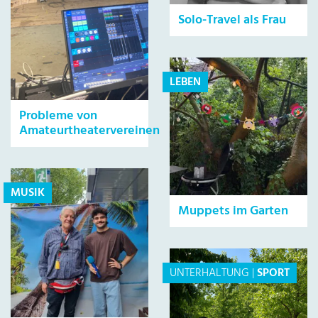
Solo-Travel als Frau
LEBEN
Probleme von
Amateurtheatervereinen
MUSIK
Muppets im Garten
UNTERHALTUNG
|
SPORT