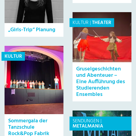
KULTUR
|
THEATER
„Girls-Trip“ Planung
KULTUR
Gruselgeschichten
und Abenteuer –
Eine Aufführung des
Studierenden
Ensembles
Sommergala der
SENDUNGEN
|
METALMANIA
Tanzschule
Rock&Pop Fabrik