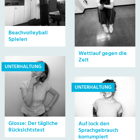
Beachvolleyball
Spielen
Wettlauf gegen die
Zeit
UNTERHALTUNG
UNTERHALTUNG
Glosse: Der tägliche
Auf lock den
Rücksichtstest
Sprachgebrauch
korrumpiert