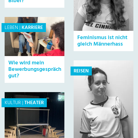
Biber?
LEBEN
|
KARRIERE
Feminismus ist nicht
gleich Männerhass
Wie wird mein
Bewerbungsgespräch
REISEN
gut?
KULTUR
|
THEATER