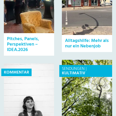
Pitches, Panels,
Alltagshilfe: Mehr als
Perspektiven –
nur ein Nebenjob
IDEA.2026
SENDUNGEN
|
KOMMENTAR
KULTIMATIV