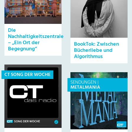
Die
Nachhaltigkeitszentrale
– „Ein Ort der
BookTok: Zwischen
Begegnung“
Bücherliebe und
Algorithmus
CT SONG DER WOCHE
SENDUNGEN
|
METALMANIA