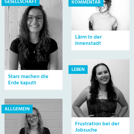
GESELLSCHAFT
KOMMENTAR
Lärm in der
Innenstadt
LEBEN
Stars machen die
Erde kaputt
ALLGEMEIN
Frustration bei der
Jobsuche