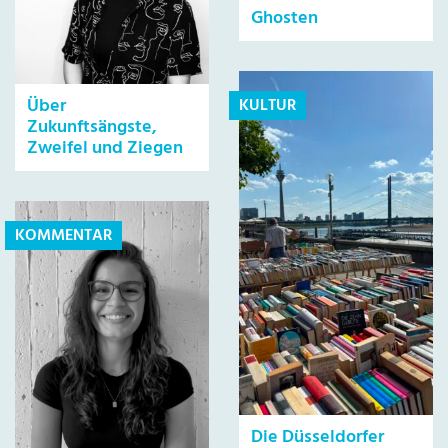
Ghosten
Über
KULTUR
Zukunftsängste,
Zweifel und Ziegen
KOMMENTAR
Die Düsseldorfer