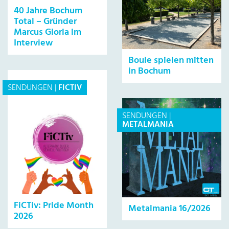
40 Jahre Bochum
Total – Gründer
Marcus Gloria im
Interview
Boule spielen mitten
in Bochum
SENDUNGEN
|
FICTIV
SENDUNGEN
|
METALMANIA
FiCTiv: Pride Month
Metalmania 16/2026
2026