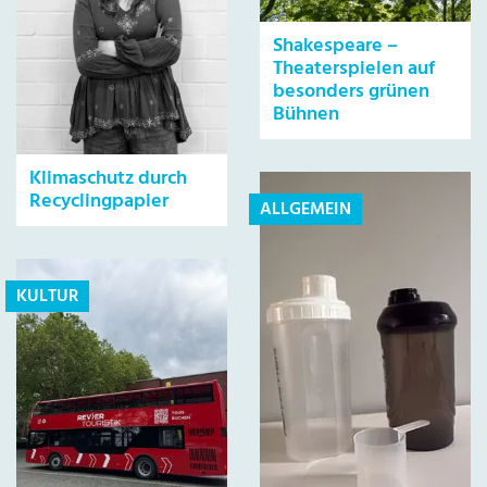
Shakespeare –
Theaterspielen auf
besonders grünen
Bühnen
Klimaschutz durch
Recyclingpapier
ALLGEMEIN
KULTUR