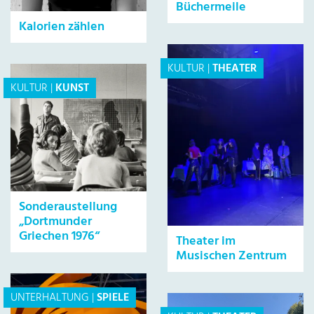
Büchermeile
Kalorien zählen
KULTUR
|
THEATER
KULTUR
|
KUNST
Sonderaustellung
„Dortmunder
Griechen 1976“
Theater im
Musischen Zentrum
UNTERHALTUNG
|
SPIELE