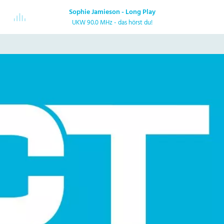
Sophie Jamieson - Long Play
UKW 90.0 MHz - das hörst du!