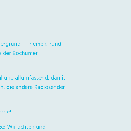
dergrund – Themen, rund
s der Bochumer
al und allumfassend, damit
en, die andere Radiosender
erne!
e: Wir achten und