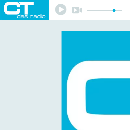
Play
Play
Sender
Programm
Musik
Team
Mitmachen
Förderverein
Sponsoren
Kontakt
Datenschutzerklärung
Impressum
Livestream
Playlist