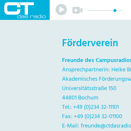
Play
Play
Sender
Programm
Musik
Förderverein
Team
Mitmachen
Förderverein
Sponsoren
Freunde des Campusradios
Kontakt
Ansprechpartnerin: Heike B
Datenschutzerklärung
Impressum
Akademisches Förderungs
Livestream
Playlist
Universitätsstraße 150
44801 Bochum
Tel.: +49 (0)234 32-11101
Fax: +49 (0)234 32-01100
E-Mail: freunde@ctdasradio