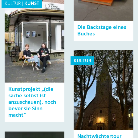
KULTUR
|
KUNST
Die Backstage eines
Buches
KULTUR
Kunstprojekt „(die
sache selbst ist
anzuschauen), noch
bevor sie Sinn
macht“
Nachtwächtertour