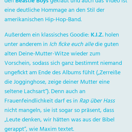
den
Beastie Boys
geklaut und auch das Video ist
eine deutliche Hommage an den Stil der
amerikanischen Hip-Hop-Band.
Außerdem ein klassisches Goodie:
K.I.Z.
holen
unter anderem in
Ich ficke euch alle
die guten
alten Deine-Mutter-Witze wieder zum
Vorschein, sodass sich ganz bestimmt niemand
ungefickt am Ende des Albums fühlt („Zerreiße
die Jogginghose, zeige deiner Mutter eine
seltene Lachsart“). Denn auch an
Frauenfeindlichkeit darf es in
Rap über Hass
nicht mangeln, sie ist sogar so präsent, dass
„Leute denken, wir hätten was aus der Bibel
gerappt“, wie Maxim textet.