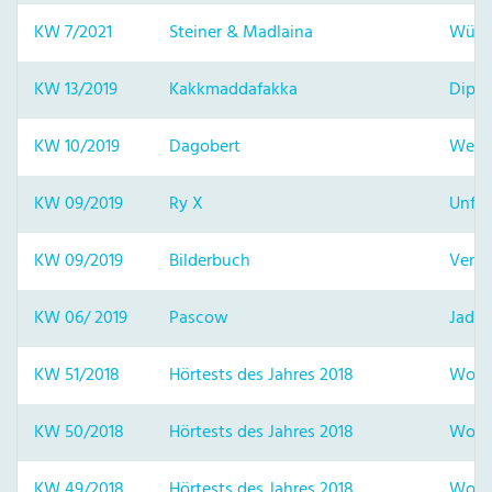
KW 7/2021
Steiner & Madlaina
Wüns
KW 13/2019
Kakkmaddafakka
Dipl
KW 10/2019
Dagobert
Welt 
KW 09/2019
Ry X
Unfur
KW 09/2019
Bilderbuch
Verni
KW 06/ 2019
Pascow
Jade
KW 51/2018
Hörtests des Jahres 2018
Woch
KW 50/2018
Hörtests des Jahres 2018
Woch
KW 49/2018
Hörtests des Jahres 2018
Woch