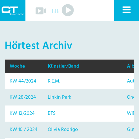
Play
Nav
Play
Sender
anz
Programm
Musik
Hörtest Archiv
Team
Mitmachen
Förderverein
Sponsoren
Woche
Künstler/Band
Albu
Kontakt
Datenschutzerklärung
Impressum
KW 44/2024
R.E.M.
Autom
Livestream
Playlist
KW 28/2024
Linkin Park
One M
KW 12/2024
BTS
WIN
KW 10 / 2024
Olivia Rodrigo
Guts