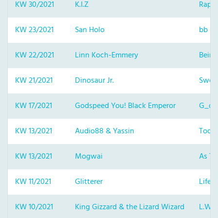
KW 30/2021
K.I.Z
Rap ü
KW 23/2021
San Holo
bb u 
KW 22/2021
Linn Koch-Emmery
Being
KW 21/2021
Dinosaur Jr.
Sweep
KW 17/2021
Godspeed You! Black Emperor
G_d’s
KW 13/2021
Audio88 & Yassin
Todes
KW 13/2021
Mogwai
As Th
KW 11/2021
Glitterer
Life 
KW 10/2021
King Gizzard & the Lizard Wizard
L.W.