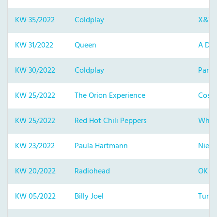
KW 35/2022
Coldplay
X&Y
KW 31/2022
Queen
A Day
KW 30/2022
Coldplay
Parac
KW 25/2022
The Orion Experience
Cosm
KW 25/2022
Red Hot Chili Peppers
What 
KW 23/2022
Paula Hartmann
Nie v
KW 20/2022
Radiohead
OK C
KW 05/2022
Billy Joel
Turns