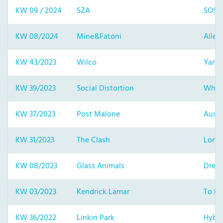
KW 09 / 2024
SZA
SOS
KW 08/2024
Mine&Fatoni
Alle 
KW 43/2023
Wilco
Yanke
KW 39/2023
Social Distortion
White
KW 37/2023
Post Malone
Austi
KW 31/2023
The Clash
Londo
KW 08/2023
Glass Animals
Drea
KW 03/2023
Kendrick Lamar
To Pi
KW 36/2022
Linkin Park
Hybri