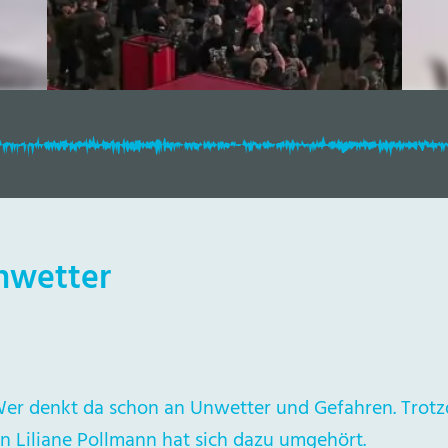
Unwetter
Wer denkt da schon an Unwetter und Gefahren. Trot
n Liliane Pollmann hat sich dazu umgehört.