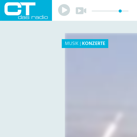
Play
Play
Sender
Programm
Musik
Team
MUSIK
|
KONZERTE
Mitmachen
Förderverein
Sponsoren
Kontakt
Datenschutzerklärung
Impressum
Livestream
Playlist