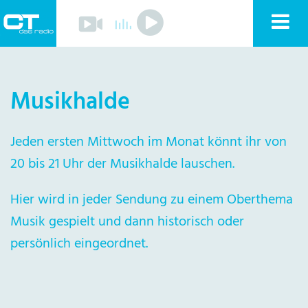
Play
Nav
Play
Sender
anz
Programm
Musik
Musikhalde
Team
Mitmachen
Förderverein
Sponsoren
Jeden ersten Mittwoch im Monat könnt ihr von
Kontakt
20 bis 21 Uhr der Musikhalde lauschen.
Datenschutzerklärung
Impressum
Livestream
Hier wird in jeder Sendung zu einem Oberthema
Playlist
Musik gespielt und dann historisch oder
persönlich eingeordnet.