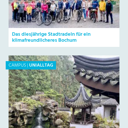
Das diesjährige Stadtradeln für ein
klimafreundlicheres Bochum
CAMPUS
|
UNIALLTAG