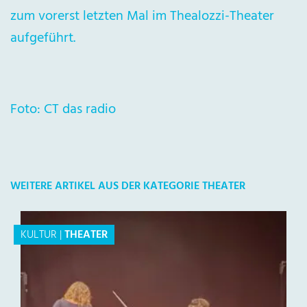
zum vorerst letzten Mal im Thealozzi-Theater
aufgeführt.
Foto: CT das radio
WEITERE ARTIKEL AUS DER KATEGORIE THEATER
KULTUR
|
THEATER