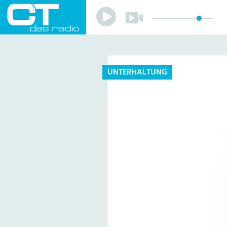
Play
Play
Sender
Programm
Musik
Team
UNTERHALTUNG
Mitmachen
Förderverein
Sponsoren
Kontakt
Datenschutzerklärung
Impressum
Livestream
Playlist