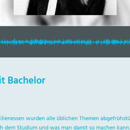
it Bachelor
ienessen wurden alle üblichen Themen abgefrühstüc
ach dem Studium und was man damit so machen kann