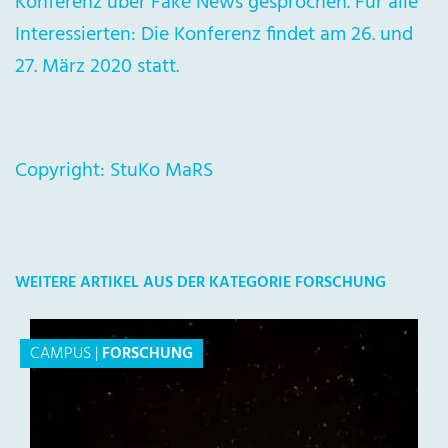
Konferenz über Fake News gesprochen. Für alle
Interessierten: Die Konferenz findet am 26. und
27. März 2020 statt.
Copyright: StuKo MaRS
WEITERE ARTIKEL AUS DER KATEGORIE FORSCHUNG
CAMPUS
|
FORSCHUNG