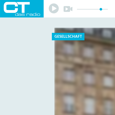
Play
Play
Sender
Programm
Musik
Team
GESELLSCHAFT
Mitmachen
Förderverein
Sponsoren
Kontakt
Datenschutzerklärung
Impressum
Livestream
Playlist