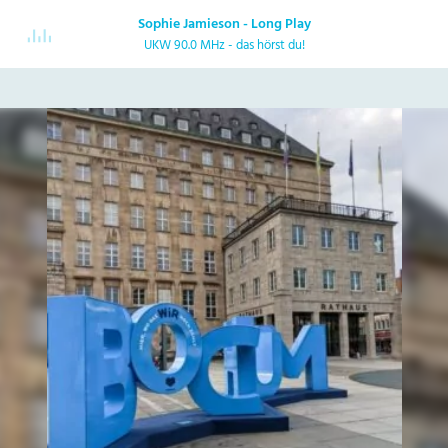
Sophie Jamieson - Long Play
UKW 90.0 MHz - das hörst du!