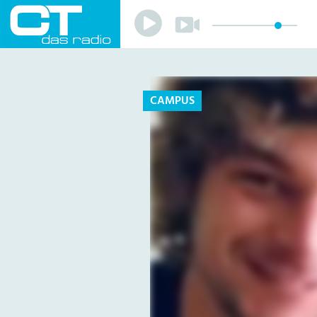
Play
Play
Sender
Programm
Musik
Team
CAMPUS
Mitmachen
Förderverein
Sponsoren
Kontakt
Datenschutzerklärung
Impressum
Livestream
Playlist