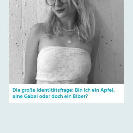
Die große Identitätsfrage: Bin ich ein Apfel,
eine Gabel oder doch ein Biber?