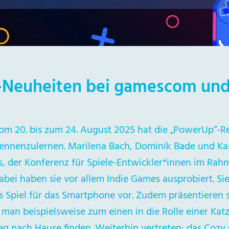
l-Neuheiten bei gamescom un
om 20. bis zum 24. August 2025 hat die „PowerUp“-R
 kennenzulernen. Marilena Bach, Dominik Bade und K
, der Konferenz für Spiele-Entwickler*innen im Rah
abei haben sie vor allem Indie Games ausprobiert. Si
 Spiel für das Smartphone vor. Zudem präsentieren si
 man beispielsweise zum einen in die Rolle einer Ka
g nach Hause finden. Weiterhin vertreten: das Coz