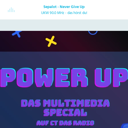
Sepalot - Never Give Up
UKW 90.0 MHz - das hörst du!