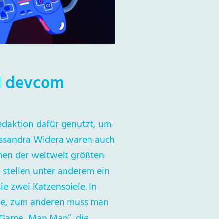
d devcom
edaktion dafür genutzt, um
assandra Widera waren auch
men der weltweit größten
e stellen unter anderem ein
e zwei Katzenspiele. In
tze, zum anderen muss man
y Game „Map Map“, die