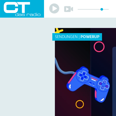
Play
Play
Sender
Programm
Musik
Team
SENDUNGEN
|
POWERUP
Mitmachen
Förderverein
Sponsoren
Kontakt
Datenschutzerklärung
Impressum
Livestream
Playlist