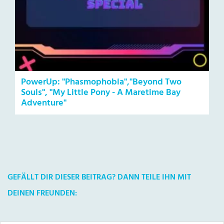
PowerUp: "Phasmophobia","Beyond Two
Souls", "My Little Pony - A Maretime Bay
Adventure"
GEFÄLLT DIR DIESER BEITRAG? DANN TEILE IHN MIT
DEINEN FREUNDEN: