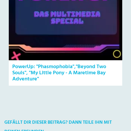
PowerUp: "Phasmophobia","Beyond Two
Souls", "My Little Pony - A Maretime Bay
Adventure"
GEFÄLLT DIR DIESER BEITRAG? DANN TEILE IHN MIT