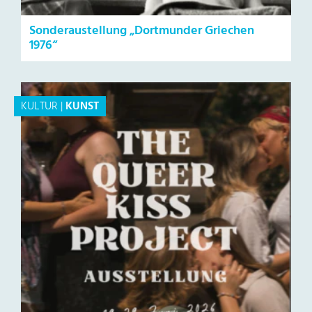
Sonderaustellung „Dortmunder Griechen
1976“
KULTUR
|
KUNST