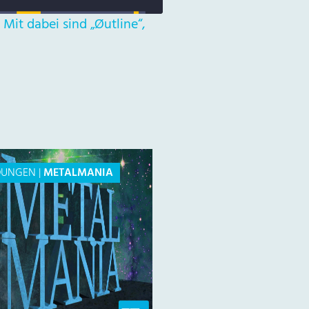
Mit dabei sind „Øutline“,
DUNGEN
|
METALMANIA