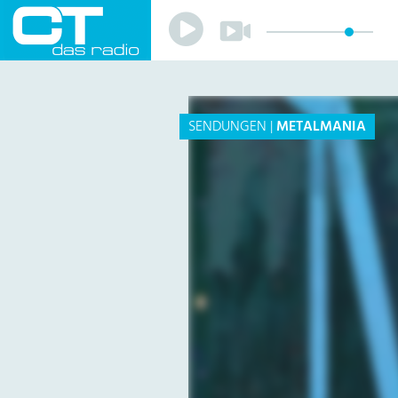
Play
Play
Sender
Programm
Musik
Team
SENDUNGEN
|
METALMANIA
Mitmachen
Förderverein
Sponsoren
Kontakt
Datenschutzerklärung
Impressum
Livestream
Playlist