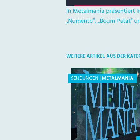
In Metalmania präsentiert 
„Numento“, „Boum Patat“ un
WEITERE ARTIKEL AUS DER KAT
SENDUNGEN
|
METALMANIA