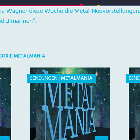
Ina Wagner diese Woche die Metal-Neuvorstellungen. 
d „Ilmarinen“.
EGORIE METALMANIA
SENDUNGEN
|
METALMANIA
SEN