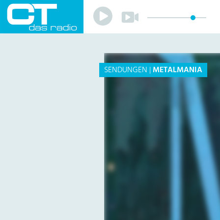
Play
Play
Sender
Programm
Musik
Team
SENDUNGEN
|
METALMANIA
Mitmachen
Förderverein
Sponsoren
Kontakt
Datenschutzerklärung
Impressum
Livestream
Playlist