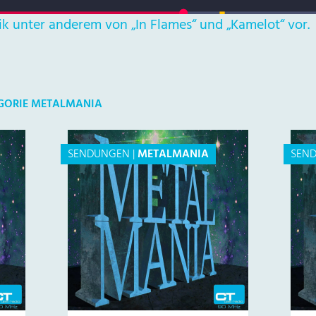
ik unter anderem von „In Flames“ und „Kamelot“ vor.
EGORIE METALMANIA
SENDUNGEN
|
METALMANIA
SEN