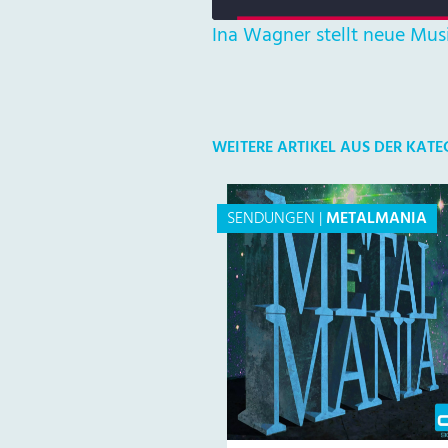
Ina Wagner stellt neue Mus
WEITERE ARTIKEL AUS DER KAT
SENDUNGEN
|
METALMANIA