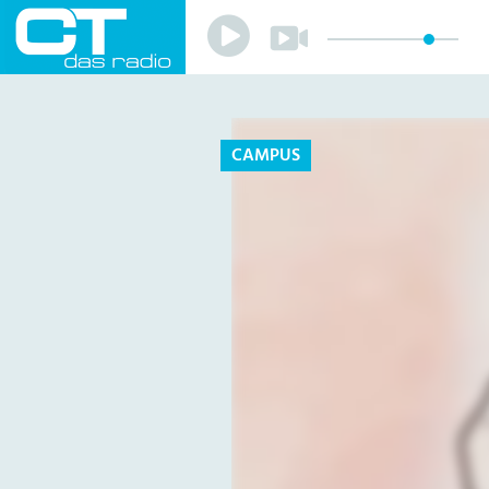
Play
Play
Sender
Programm
Musik
Team
CAMPUS
Mitmachen
Förderverein
Sponsoren
Kontakt
Datenschutzerklärung
Impressum
Livestream
Playlist