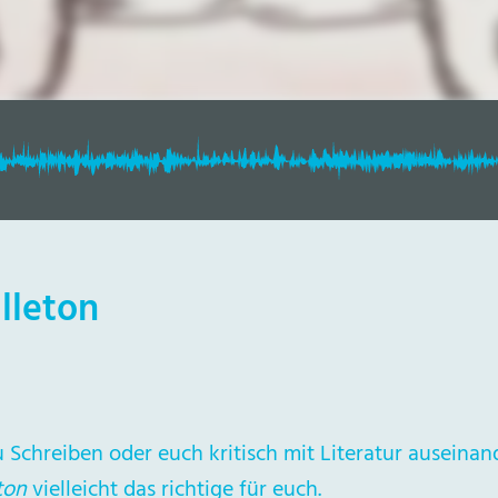
illeton
zu Schreiben oder euch kritisch mit Literatur auseinan
ton
vielleicht das richtige für euch.