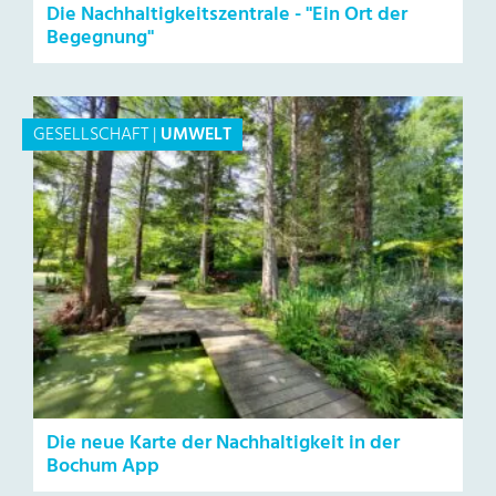
Die Nachhaltigkeitszentrale - "Ein Ort der
Begegnung"
GESELLSCHAFT
|
UMWELT
Die neue Karte der Nachhaltigkeit in der
Bochum App