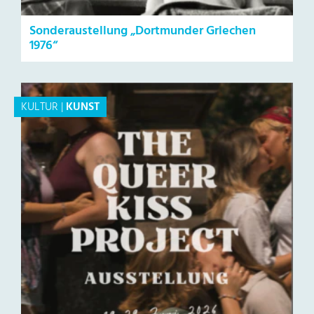
Sonderaustellung „Dortmunder Griechen
1976“
KULTUR
|
KUNST