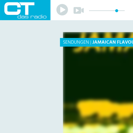
Play
Play
Sender
Programm
Musik
Team
SENDUNGEN
|
JAMAICAN FLAVO
Mitmachen
Förderverein
Sponsoren
Kontakt
Datenschutzerklärung
Impressum
Livestream
Playlist