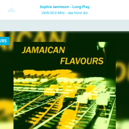
Sophie Jamieson - Long Play
UKW 90.0 MHz - das hörst du!
URS