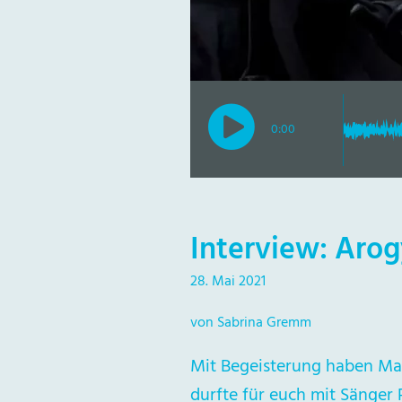
0:00
Interview: Arog
28. Mai 2021
von Sabrina Gremm
Mit Begeisterung haben Mar
durfte für euch mit Sänger 