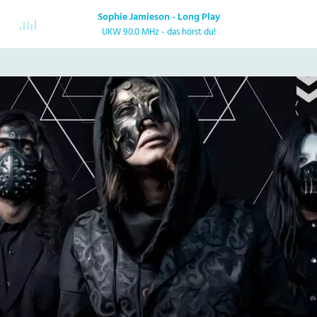
Sophie Jamieson - Long Play
UKW 90.0 MHz - das hörst du!