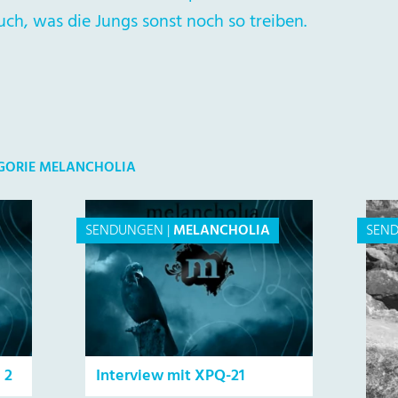
auch, was die Jungs sonst noch so treiben.
EGORIE MELANCHOLIA
SENDUNGEN
|
MELANCHOLIA
SEN
 2
Interview mit XPQ-21