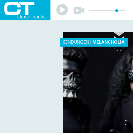
Play
Play
Sender
Programm
Musik
Team
SENDUNGEN
|
MELANCHOLIA
Mitmachen
Förderverein
Sponsoren
Kontakt
Datenschutzerklärung
Impressum
Livestream
Playlist