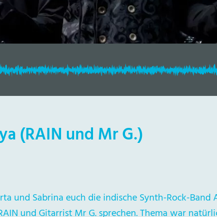
ya (RAIN und Mr G.)
ta und Sabrina euch die indische Synth-Rock-Band Ar
RAIN und Gitarrist Mr G. sprechen. Thema war natürl