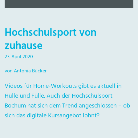
Hochschulsport von
zuhause
27. April 2020
von Antonia Bücker
Videos für Home-Workouts gibt es aktuell in
Hülle und Fülle. Auch der Hochschulsport
Bochum hat sich dem Trend angeschlossen – ob
sich das digitale Kursangebot lohnt?