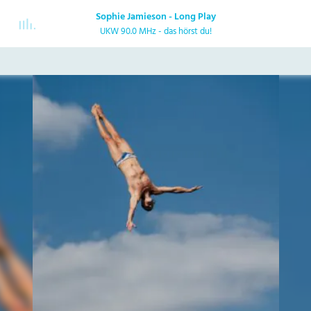
Sophie Jamieson - Long Play
UKW 90.0 MHz - das hörst du!