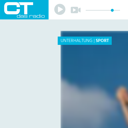
Play
Play
Sender
Programm
Musik
Team
UNTERHALTUNG
|
SPORT
Mitmachen
Förderverein
Sponsoren
Kontakt
Datenschutzerklärung
Impressum
Livestream
Playlist