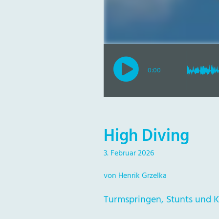
0:00
High Diving
3. Februar 2026
von Henrik Grzelka
Turmspringen, Stunts und Kl