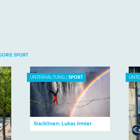
GORIE SPORT
UNTERHALTUNG
|
SPORT
UNT
Slacklinen: Lukas Irmler