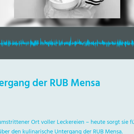
tergang der RUB Mensa
mstrittener Ort voller Leckereien – heute sorgt sie f
 über den kulinarische Untergang der RUB Mensa.