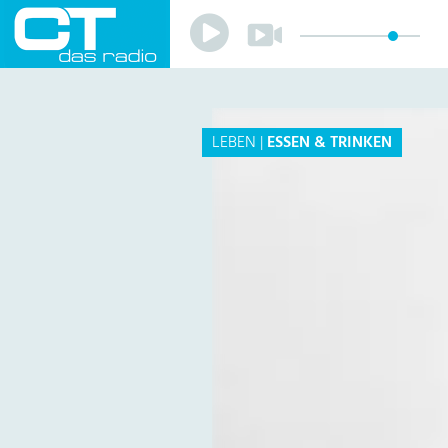
Play
Play
Sender
Programm
Musik
Team
LEBEN
|
ESSEN & TRINKEN
Mitmachen
Förderverein
Sponsoren
Kontakt
Datenschutzerklärung
Impressum
Livestream
Playlist