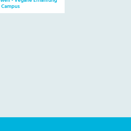
.well - Vegane Ernährung
 Campus