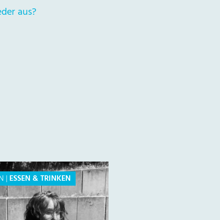
eder aus?
N
|
ESSEN & TRINKEN