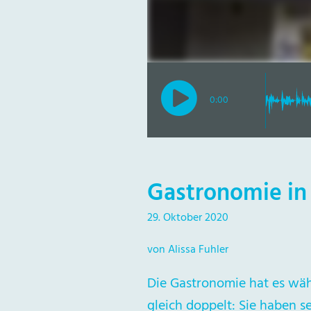
0:00
Gastronomie in
29. Oktober 2020
von Alissa Fuhler
Die Gastronomie hat es währ
gleich doppelt: Sie haben s