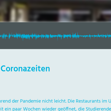
 Coronazeiten
end der Pandemie nicht leicht. Die Restaurants im Un
eit ein paar Wochen wieder geöffnet, die Studierende