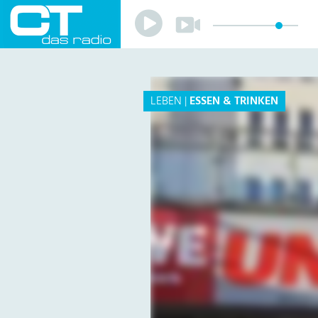
Play
Play
Sender
Programm
Musik
Team
LEBEN
|
ESSEN & TRINKEN
Mitmachen
Förderverein
Sponsoren
Kontakt
Datenschutzerklärung
Impressum
Livestream
Playlist