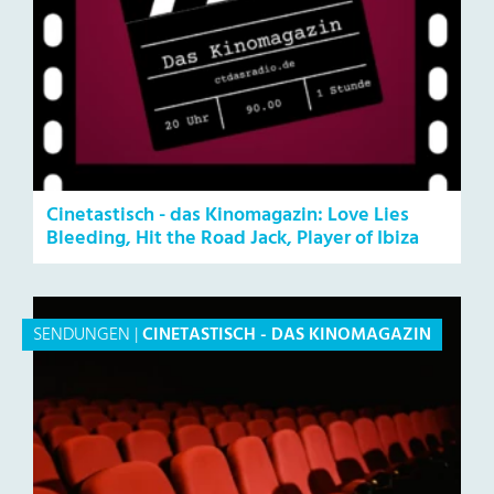
Cinetastisch - das Kinomagazin: Love Lies
Bleeding, Hit the Road Jack, Player of Ibiza
SENDUNGEN
|
CINETASTISCH - DAS KINOMAGAZIN