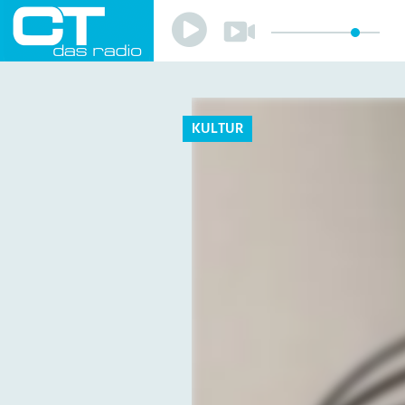
Play
Play
Sender
Programm
Musik
Team
KULTUR
Mitmachen
Förderverein
Sponsoren
Kontakt
Datenschutzerklärung
Impressum
Livestream
Playlist