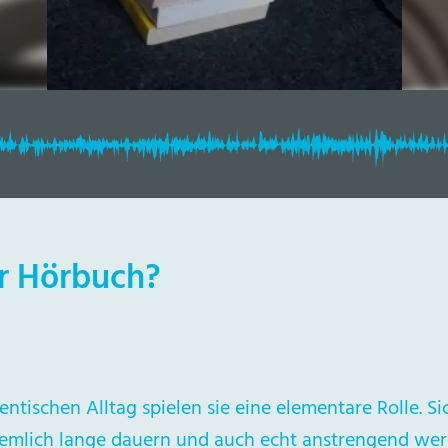
er Hörbuch?
ntischen Alltag spielen sie eine elementare Rolle. Si
mlich lange dauern und auch echt anstrengend werde