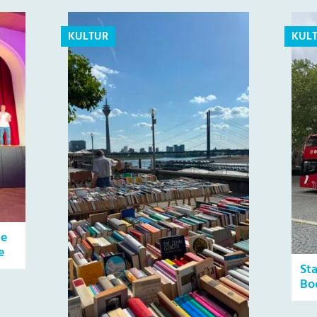
KULTUR
KUL
le
e
St
Bo