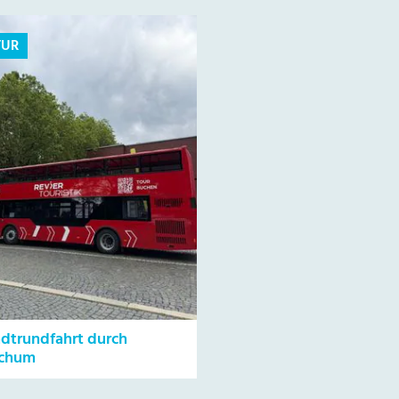
TUR
adtrundfahrt durch
chum