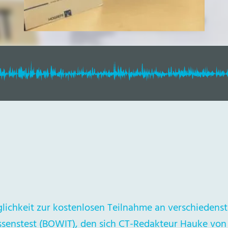
lichkeit zur kostenlosen Teilnahme an verschiedenst
senstest (BOWIT), den sich CT-Redakteur Hauke von