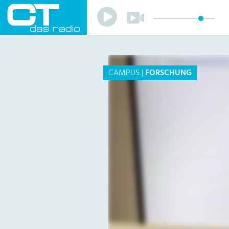
Play
Play
Sender
Programm
Musik
Team
CAMPUS
|
FORSCHUNG
Mitmachen
Förderverein
Sponsoren
Kontakt
Datenschutzerklärung
Impressum
Livestream
Playlist