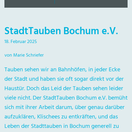
StadtTauben Bochum e.V.
18. Februar 2025
von Marie Schriefer
Tauben sehen wir an Bahnhöfen, in jeder Ecke
der Stadt und haben sie oft sogar direkt vor der
Haustür. Doch das Leid der Tauben sehen leider
viele nicht. Der StadtTauben Bochum e.V. bemüht
sich mit ihrer Arbeit darum, über genau darüber
aufzuklären, Klischees zu entkräften, und das
Leben der Stadttauben in Bochum generell zu