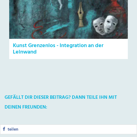
Kunst Grenzenlos - Integration an der
Leinwand
GEFÄLLT DIR DIESER BEITRAG? DANN TEILE IHN MIT
DEINEN FREUNDEN:
teilen