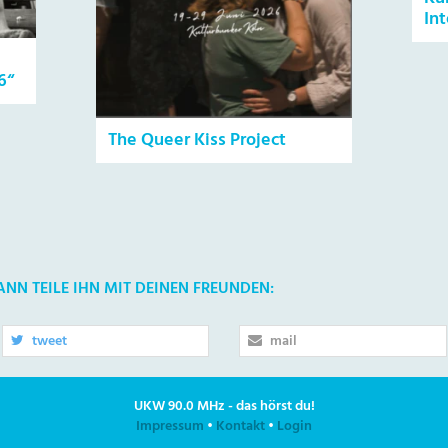
In
6“
The Queer Kiss Project
DANN TEILE IHN MIT DEINEN FREUNDEN:
tweet
mail
UKW 90.0 MHz - das hörst du!
Impressum
•
Kontakt
•
Login