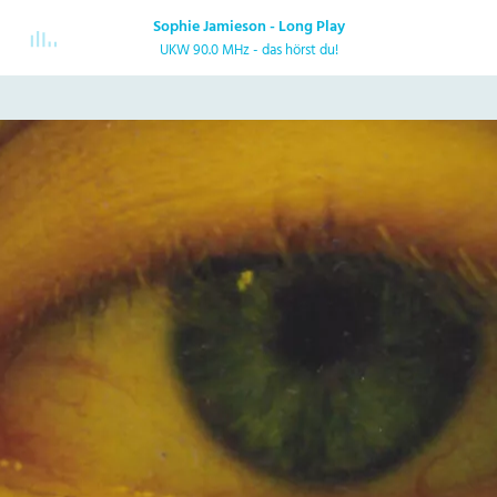
Sophie Jamieson - Long Play
UKW 90.0 MHz - das hörst du!