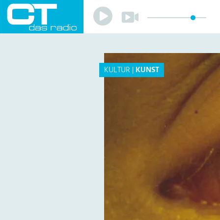
Play
Play
Sender
Programm
Musik
Team
KULTUR
|
KUNST
Mitmachen
Förderverein
Sponsoren
Kontakt
Datenschutzerklärung
Impressum
Livestream
Playlist