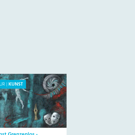
UR
|
KUNST
nst Grenzenlos -