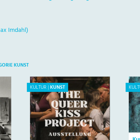
Max Imdahl)
GORIE KUNST
KULTUR
|
KUNST
KULT
Ku