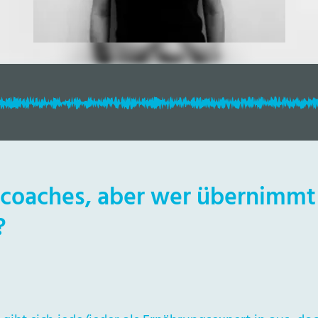
scoaches, aber wer übernimmt
?