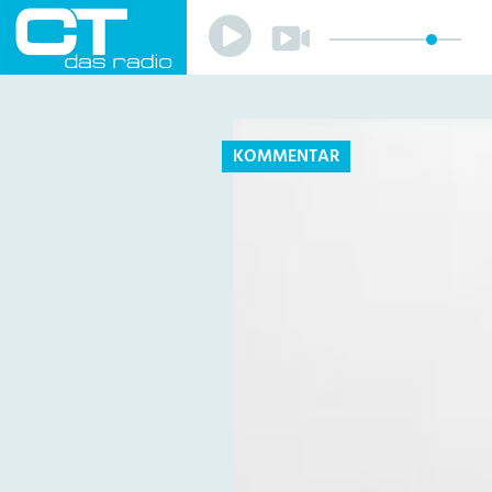
Play
Play
Sender
Programm
Musik
Team
KOMMENTAR
Mitmachen
Förderverein
Sponsoren
Kontakt
Datenschutzerklärung
Impressum
Livestream
Playlist